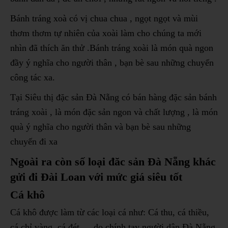
Bánh tráng xoà có vị chua chua , ngọt ngọt và mùi
thơm thơm tự nhiên của xoài làm cho chúng ta mới
nhìn đã thích ăn thử .Bánh tráng xoài là món quà ngon
đầy ý nghĩa cho người thân , bạn bè sau những chuyến
công tác xa.
Tại Siêu thị đặc sản Đà Nẵng có bán hàng đặc sản bánh
tráng xoài , là món đặc sản ngon và chất lượng , là món
quà ý nghĩa cho người thân và bạn bè sau những
chuyến đi xa
Ngoài ra còn số loại đăc sản Đà Nẵng khác
gửi đi Đài Loan với mức giá siêu tốt
Cá khô
Cá khô được làm từ các loại cá như: Cá thu, cá thiều,
cá chỉ vàng, cá đét,… do chính tay người dân Đà Nẵng