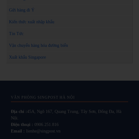
Gửi hàng đi Ý
Kiến thức xuất nhập khẩu
Tin Tức
Vận chuyển hàng hóa đường biển
Xuất khẩu Singapore
VĂN PHÒNG SINGPOST HÀ NỘI
Địa chỉ :
45A, Ngõ 167, Quang Trung, Tây Sơn, Đống Đa, Hà
Nội.
Điện thoại :
0906.251.816
Email :
lienhe@singpost.vn