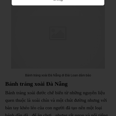
Bánh tráng xoài Đà Nẵng đi Đài Loan đảm bảo
Bánh tráng xoài Đà Nẵng
Bánh tráng xoài đước chế biến từ những nguyên liệu
quen thuộc là xoài chín và một chút đường nhưng với
bàn tay khéo léo của con người đã tạo nên một loại
bánh dân dã , để ăn chơi , nhưng rất ngon và nổi tiếng .