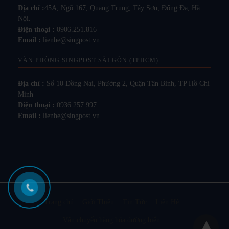
Địa chỉ :
45A, Ngõ 167, Quang Trung, Tây Sơn, Đống Đa, Hà
Nội.
Điện thoại :
0906.251.816
Email :
lienhe@singpost.vn
VĂN PHÒNG SINGPOST SÀI GÒN (TPHCM)
Địa chỉ :
Số 10 Đồng Nai, Phường 2, Quận Tân Bình, TP Hồ Chí
Minh
Điện thoại :
0936.257.997
Email :
lienhe@singpost.vn
Trang chủ
Giới Thiệu
Tin Tức
Liên Hệ
Vận chuyển hàng hóa đường biển