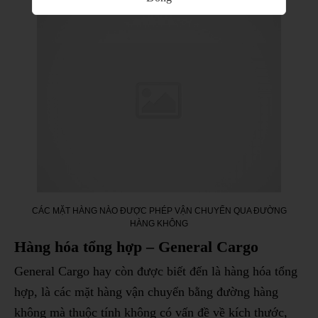
CÁC MẶT HÀNG NÀO ĐƯỢC PHÉP VẬN CHUYỂN QUA ĐƯỜNG
HÀNG KHÔNG
Hàng hóa tổng hợp – General Cargo
General Cargo hay còn được biết đến là hàng hóa tổng
hợp, là các mặt hàng vận chuyển bằng đường hàng
không mà thuộc tính không có vấn đề về kích thước,