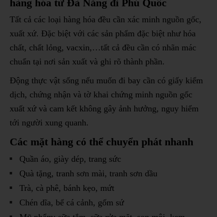
hàng hóa từ Đà Nẵng đi Phú Quốc
Tất cả các loại hàng hóa đều cần xác minh nguồn gốc,
xuất xứ. Đặc biệt với các sản phẩm đặc biệt như hóa
chất, chất lỏng, vacxin,…tất cả đều cần có nhãn mác
chuẩn tại nơi sản xuất và ghi rõ thành phần.
Động thực vật sống nếu muốn đi bay cần có giấy kiểm
dịch, chứng nhận và tờ khai chứng minh nguồn gốc
xuất xứ và cam kết không gây ảnh hưởng, nguy hiểm
tới người xung quanh.
Các mặt hàng có thể chuyển phát nhanh
Quần áo, giày dép, trang sức
Quà tặng, tranh sơn mài, tranh sơn dầu
Trà, cà phê, bánh kẹo, mứt
Chén dĩa, bể cá cảnh, gốm sứ
Mỹ phẩm: sữa tắm, sữa rửa mặt, son môi, kem