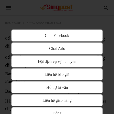
HOMEPAGE
CHƯA ĐƯỢC PHÂN LOẠI
Chat Facebook
Chuyển phát nhanh hàng hóa từ Đà Nẵng
đi Phú Quốc
Chat Zalo
Chuyển phát nhanh hàng hóa từ Đà Nẵng
Đặt dịch vụ vận chuyển
đi Phú Quốc
Bạn cần chuyển phát nhanh hàng hóa từ Đà Nẵng đi
Liên hệ báo giá
Phú Quốc?
Hỗ trợ tư vấn
Bạn tìm kiếm một đơn vị vận chuyển uy tín?
Liên hệ giao hàng
Hàng hóa an toàn là tiêu chí số một để đánh giá và lựa
chọn doanh nghiệp. Điều đó đã được Singpost
Đóng