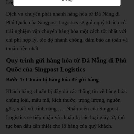
Logistics làm rất tốt.
Dịch vụ chuyển phát nhanh hàng hóa từ Đà Nẵng đi
Phú Quốc của Singpost Logistics sẽ giúp quý khách có
trải nghiệm vận chuyển hàng hóa một cách tốt nhất với
chi phí hợp lý, tốc độ nhanh chóng, đảm bảo an toàn và
thuận tiện nhất.
Quy trình gửi hàng hóa từ Đà Nẵng đi Phú
Quốc của Singpost Logistics
Bước 1: Chuẩn bị hàng hóa
để gửi hàng
Khách hàng chuẩn bị đầy đủ các thông tin về hàng hóa:
chủng loại, mẫu mã, kích thước, trọng lượng, nguồn
gốc, xuất xứ, tính năng ,… Nhân viên của Singpost
Logistics sẽ tiếp nhận và chuẩn bị các loại giấy tờ, thủ
tục ban đầu cần thiết cho lô hàng của quý khách.