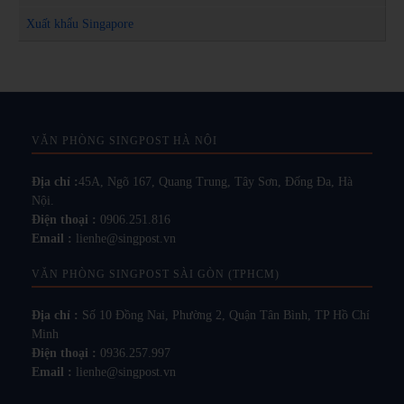
Xuất khẩu Singapore
VĂN PHÒNG SINGPOST HÀ NỘI
Địa chỉ :
45A, Ngõ 167, Quang Trung, Tây Sơn, Đống Đa, Hà
Nội.
Điện thoại :
0906.251.816
Email :
lienhe@singpost.vn
VĂN PHÒNG SINGPOST SÀI GÒN (TPHCM)
Địa chỉ :
Số 10 Đồng Nai, Phường 2, Quận Tân Bình, TP Hồ Chí
Minh
Điện thoại :
0936.257.997
Email :
lienhe@singpost.vn