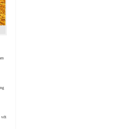
cam
ang
 với