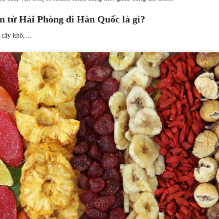
ển từ Hải Phòng đi Hàn Quốc là gì?
i cây khô,…