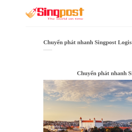
Skip
to
content
Chuyển phát nhanh Singpost Logisti
Chuyển phát nhanh Sin