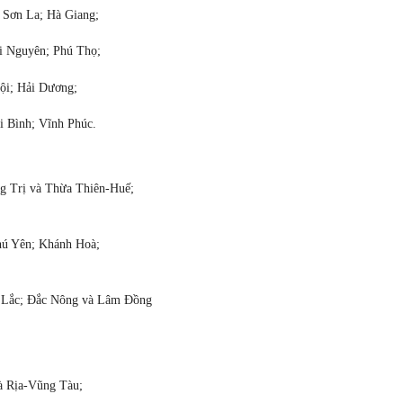
; Sơn La; Hà Giang;
i Nguyên; Phú Thọ;
ội; Hải Dương;
i Bình; Vĩnh Phúc.
g Trị và Thừa Thiên-Huế;
hú Yên; Khánh Hoà;
c Lắc; Đắc Nông và Lâm Đồng
à Rịa-Vũng Tàu;