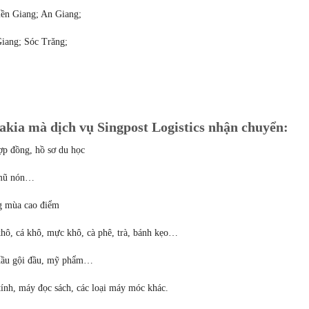
ền Giang; An Giang;
iang; Sóc Trăng;
akia mà dịch vụ Singpost Logistics nhận chuyển:
ợp đồng, hồ sơ du học
, mũ nón…
g mùa cao điểm
hô, cá khô, mực khô, cà phê, trà, bánh kẹo…
 dầu gội đầu, mỹ phẩm…
tính, máy đọc sách, các loại máy móc khác.