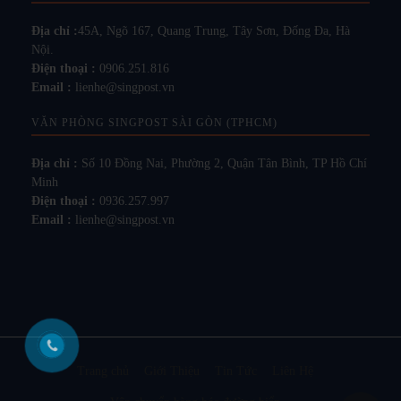
Địa chỉ :
45A, Ngõ 167, Quang Trung, Tây Sơn, Đống Đa, Hà
Nội.
Điện thoại :
0906.251.816
Email :
lienhe@singpost.vn
VĂN PHÒNG SINGPOST SÀI GÒN (TPHCM)
Địa chỉ :
Số 10 Đồng Nai, Phường 2, Quận Tân Bình, TP Hồ Chí
Minh
Điện thoại :
0936.257.997
Email :
lienhe@singpost.vn
Trang chủ
Giới Thiệu
Tin Tức
Liên Hệ