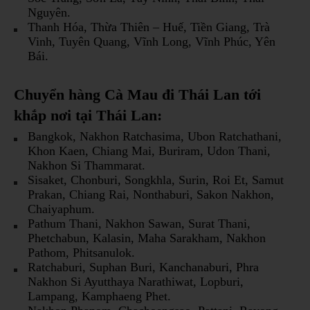
Nguyên.
Thanh Hóa, Thừa Thiên – Huế, Tiền Giang, Trà
Vinh, Tuyên Quang, Vĩnh Long, Vĩnh Phúc, Yên
Bái.
Chuyển hàng Cà Mau đi Thái Lan tới
khắp nơi tại Thái Lan:
Bangkok, Nakhon Ratchasima, Ubon Ratchathani,
Khon Kaen, Chiang Mai, Buriram, Udon Thani,
Nakhon Si Thammarat.
Sisaket, Chonburi, Songkhla, Surin, Roi Et, Samut
Prakan, Chiang Rai, Nonthaburi, Sakon Nakhon,
Chaiyaphum.
Pathum Thani, Nakhon Sawan, Surat Thani,
Phetchabun, Kalasin, Maha Sarakham, Nakhon
Pathom, Phitsanulok.
Ratchaburi, Suphan Buri, Kanchanaburi, Phra
Nakhon Si Ayutthaya Narathiwat, Lopburi,
Lampang, Kamphaeng Phet.