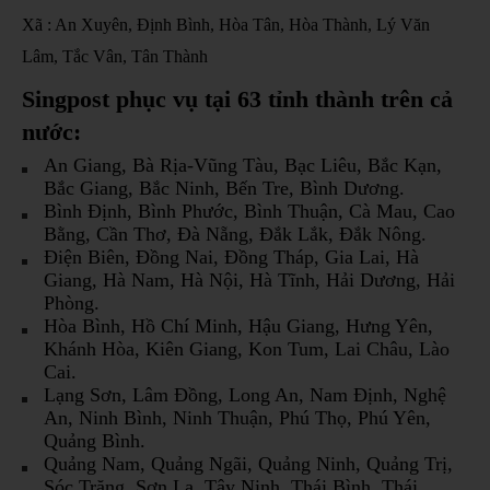
Xã : An Xuyên, Định Bình, Hòa Tân, Hòa Thành, Lý Văn
Lâm, Tắc Vân, Tân Thành
Singpost phục vụ tại 63 tỉnh thành trên cả
nước:
An Giang, Bà Rịa-Vũng Tàu, Bạc Liêu, Bắc Kạn,
Bắc Giang, Bắc Ninh, Bến Tre, Bình Dương.
Bình Định, Bình Phước, Bình Thuận, Cà Mau, Cao
Bằng, Cần Thơ, Đà Nẵng, Đắk Lắk, Đắk Nông.
Điện Biên, Đồng Nai, Đồng Tháp, Gia Lai, Hà
Giang, Hà Nam, Hà Nội, Hà Tĩnh, Hải Dương, Hải
Phòng.
Hòa Bình, Hồ Chí Minh, Hậu Giang, Hưng Yên,
Khánh Hòa, Kiên Giang, Kon Tum, Lai Châu, Lào
Cai.
Lạng Sơn, Lâm Đồng, Long An, Nam Định, Nghệ
An, Ninh Bình, Ninh Thuận, Phú Thọ, Phú Yên,
Quảng Bình.
Quảng Nam, Quảng Ngãi, Quảng Ninh, Quảng Trị,
Sóc Trăng, Sơn La, Tây Ninh, Thái Bình, Thái