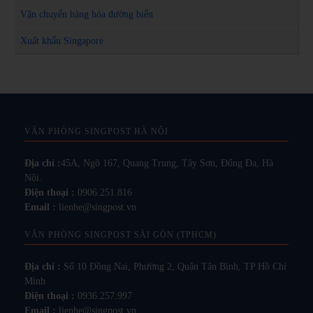
Vận chuyển hàng hóa đường biển
Xuất khẩu Singapore
VĂN PHÒNG SINGPOST HÀ NỘI
Địa chỉ :
45A, Ngõ 167, Quang Trung, Tây Sơn, Đống Đa, Hà
Nội.
Điện thoại :
0906.251.816
Email :
lienhe@singpost.vn
VĂN PHÒNG SINGPOST SÀI GÒN (TPHCM)
Địa chỉ :
Số 10 Đồng Nai, Phường 2, Quận Tân Bình, TP Hồ Chí
Minh
Điện thoại :
0936.257.997
Email :
lienhe@singpost.vn