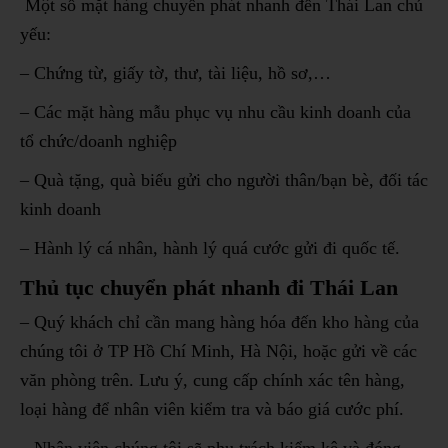
Một số mặt hàng chuyển phát nhanh đến Thái Lan chủ
yếu:
– Chứng từ, giấy tờ, thư, tài liệu, hồ sơ,…
– Các mặt hàng mẫu phục vụ nhu cầu kinh doanh của
tổ chức/doanh nghiệp
– Quà tặng, quà biếu gửi cho người thân/bạn bè, đối tác
kinh doanh
– Hành lý cá nhân, hành lý quá cước gửi đi quốc tế.
Thủ tục chuyển phát nhanh đi Thái Lan
– Quý khách chỉ cần mang hàng hóa đến kho hàng của
chúng tôi ở TP Hồ Chí Minh, Hà Nội, hoặc gửi về các
văn phòng trên. Lưu ý, cung cấp chính xác tên hàng,
loại hàng để nhân viên kiểm tra và báo giá cước phí.
– Nhân viên chúng tôi sẽ phụ trách kiểm kê và đóng