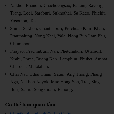
Nakhon Phanom, Chachoengsao, Pattani, Rayong,
Trang, Loei, Saraburi, Sukhothai, Sa Kaeo, Phichit,
Yasothon, Tak.
Samut Sakhon, Chanthaburi, Prachuap Khiri Khan,
Phatthalung, Nong Khai, Yala, Nong Bua Lam Phu,
Chumphon.
Phayao, Prachinburi, Nan, Phetchaburi, Uttaradit,
Krabi, Phrae, Bueng Kan, Lamphun, Phuket, Amnat
Charoen, Mukdahan.
Chai Nat, Uthai Thani, Satun, Ang Thong, Phang
Nga, Nakhon Nayok, Mae Hong Son, Trat, Sing
Buri, Samut Songkhram, Ranong.
Có thể bạn quan tâm
Chuyển phát nhanh đi Hàn Quốc