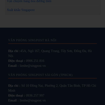
Vận chuyển hàng hóa đường biển
Xuất khẩu Singapore
VĂN PHÒNG SINGPOST HÀ NỘI
Địa chỉ :
45A, Ngõ 167, Quang Trung, Tây Sơn, Đống Đa, Hà
Nội.
Điện thoại :
0906.251.816
Email :
lienhe@singpost.vn
VĂN PHÒNG SINGPOST SÀI GÒN (TPHCM)
Địa chỉ :
Số 10 Đồng Nai, Phường 2, Quận Tân Bình, TP Hồ Chí
Minh
Điện thoại :
0936.257.997
Email :
lienhe@singpost.vn