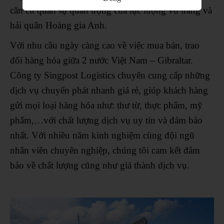
căn cứ quân sự quan trọng của lực lượng vũ trang và
hải quân Hoàng gia Anh.
Với nhu cầu ngày càng cao về việc mua bán, trao
đổi hàng hóa giữa 2 nước Việt Nam – Gibraltar
.
Công ty Singpost Logistics chuyên cung cấp những
dịch vụ chuyển phát nhanh giá rẻ, giúp khách hàng
gửi mọi loại hàng hóa như: thư từ, thực phẩm, mỹ
phẩm,…với chất lượng dịch vụ uy tín và đảm bảo
nhất. Với nhiều năm kinh nghiệm cùng đội ngũ
nhân viên chuyên nghiệp, chúng tôi cam kết đảm
bảo về chất lượng cũng như giá thành dịch vụ.