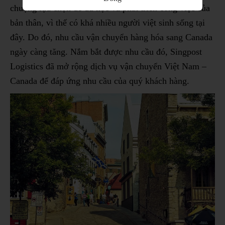
chuộng lựa chọn để du học và phát triển công việc của
bản thân, vì thế có khá nhiều người việt sinh sống tại
đây. Do đó, nhu cầu vận chuyển hàng hóa sang Canada
ngày càng tăng. Nắm bắt được nhu cầu đó, Singpost
Logistics đã mở rộng dịch vụ vận chuyển Việt Nam –
Canada để đáp ứng nhu cầu của quý khách hàng.