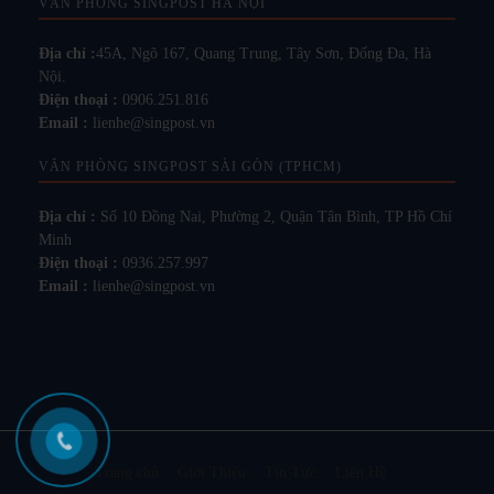
VĂN PHÒNG SINGPOST HÀ NỘI
Địa chỉ :
45A, Ngõ 167, Quang Trung, Tây Sơn, Đống Đa, Hà
Nội.
Điện thoại :
0906.251.816
Email :
lienhe@singpost.vn
VĂN PHÒNG SINGPOST SÀI GÒN (TPHCM)
Địa chỉ :
Số 10 Đồng Nai, Phường 2, Quận Tân Bình, TP Hồ Chí
Minh
Điện thoại :
0936.257.997
Email :
lienhe@singpost.vn
Trang chủ
Giới Thiệu
Tin Tức
Liên Hệ