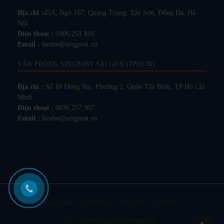
Địa chỉ :
45A, Ngõ 167, Quang Trung, Tây Sơn, Đống Đa, Hà
Nội.
Điện thoại :
0906.251.816
Email :
lienhe@singpost.vn
VĂN PHÒNG SINGPOST SÀI GÒN (TPHCM)
Địa chỉ :
Số 10 Đồng Nai, Phường 2, Quận Tân Bình, TP Hồ Chí
Minh
Điện thoại :
0936.257.997
Email :
lienhe@singpost.vn
Trang chủ
Giới Thiệu
Tin Tức
Liên Hệ
Vận chuyển hàng hóa đường biển