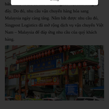
bản thân, vì thế có khá nhiều người việt sinh sống tại
đây. Do đó, nhu cầu vận chuyển hàng hóa sang
Malaysia ngày càng tăng. Nắm bắt được nhu cầu đó,
Singpost Logistics đã mở rộng dịch vụ vận chuyển Việt
Nam – Malaysia để đáp ứng nhu cầu của quý khách
hàng.