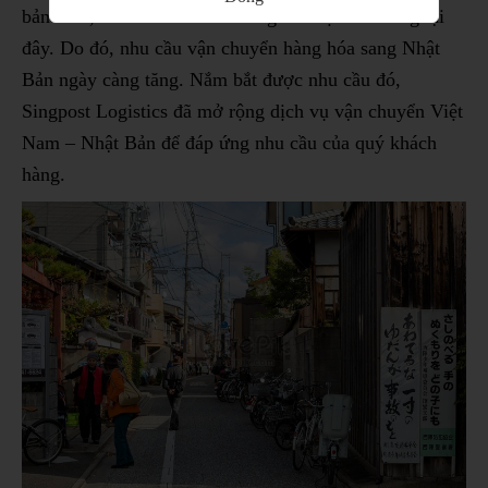
bản thân, vì thế có khá nhiều người việt sinh sống tại
đây. Do đó, nhu cầu vận chuyển hàng hóa sang Nhật
Bản ngày càng tăng. Nắm bắt được nhu cầu đó,
Singpost Logistics đã mở rộng dịch vụ vận chuyển Việt
Nam – Nhật Bản để đáp ứng nhu cầu của quý khách
hàng.