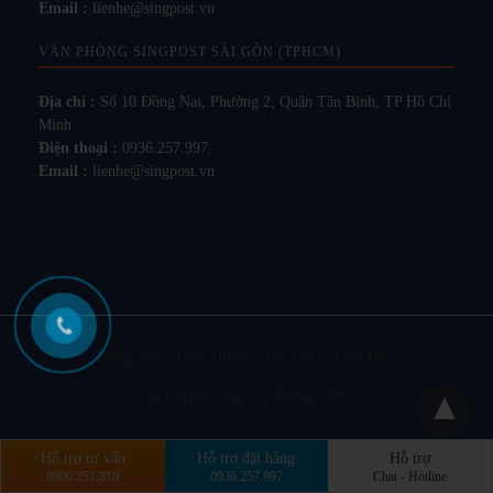
Email :
lienhe@singpost.vn
VĂN PHÒNG SINGPOST SÀI GÒN (TPHCM)
Địa chỉ :
Số 10 Đồng Nai, Phường 2, Quận Tân Bình, TP Hồ Chí
Minh
Điện thoại :
0936.257.997
Email :
lienhe@singpost.vn
Trang chủ
Giới Thiệu
Tin Tức
Liên Hệ
Vận chuyển hàng hóa đường biển
Hỗ trợ tư vấn
Hỗ trợ đặt hàng
Hỗ trợ
Design by singpost.vn
Xem Phiên Bản Đầy Đủ
0906.251.816
0936.257.997
Chat - Hotline