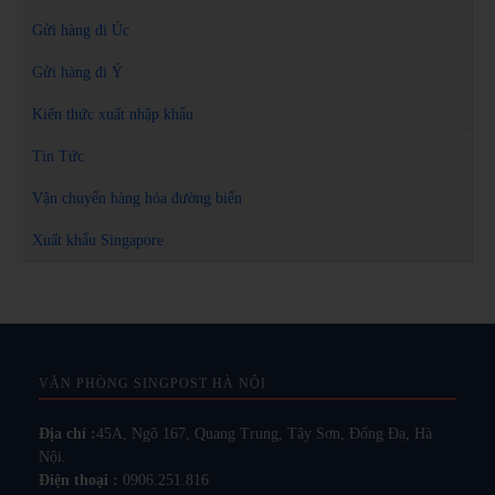
Gửi hàng đi Úc
Gửi hàng đi Ý
Kiến thức xuất nhập khẩu
Tin Tức
Vận chuyển hàng hóa đường biển
Xuất khẩu Singapore
VĂN PHÒNG SINGPOST HÀ NỘI
Địa chỉ :
45A, Ngõ 167, Quang Trung, Tây Sơn, Đống Đa, Hà
Nội.
Điện thoại :
0906.251.816