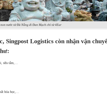
 non nước từ Đà Nẵng đi Đan Mạch chỉ từ 4Eur
, Singpost Logistics còn nhận vận chuy
như:
i, sữa tắm,…
hất hóa học,…