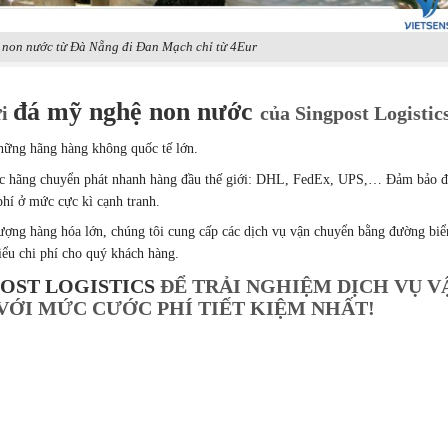
 non nước từ Đà Nẵng đi Đan Mạch chỉ từ 4Eur
đá mỹ nghệ non nước
ửi
của Singpost Logistic
 những hãng hàng không quốc tế lớn.
a các hãng chuyển phát nhanh hàng đầu thế giới: DHL, FedEx, UPS,… Đảm bảo 
phí ở mức cực kì cạnh tranh.
ượng hàng hóa lớn, chúng tôi cung cấp các dịch vụ vận chuyển bằng đường biể
ểu chi phí cho quý khách hàng.
OST LOGISTICS
ĐỂ TRẢI NGHIỆM DỊCH VỤ V
VỚI MỨC CƯỚC PHÍ TIẾT KIỆM NHẤT!