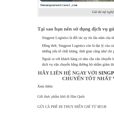
Gửi đá mỹ nghệ
Tại sao bạn nên sử dụng dịch vụ g
Singpost Logistics là đối tác uy tín lâu năm của
Đồng thời, Singpost Logistics còn là đại lý củ
những yếu tố chất lượng, thời gian cũng như chi 
Ngoài ra với khách hàng có nhu cầu vận chuyển l
dịch vụ vận chuyển bằng đường bộ nhằm giảm thi
HÃY LIÊN HỆ NGAY VỚI
SINGP
CHUYỂN TỐT NHẤT 
Xem thêm:
Gửi thực phẩm khô đi Hàn Quốc
GỬI CÀ PHÊ ĐI THUỴ ĐIỂN CHỈ TỪ 8EUR