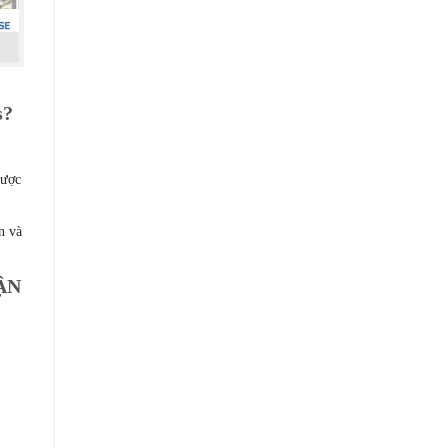
s?
được
n và
ẬN