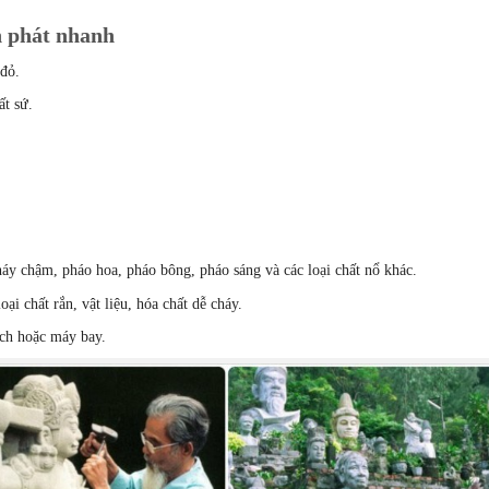
n phát nhanh
 đỏ.
t sứ.
háy chậm, pháo hoa, pháo bông, pháo sáng và các loại chất nổ khác.
oại chất rắn, vật liệu, hóa chất dễ cháy.
ách hoặc máy bay.