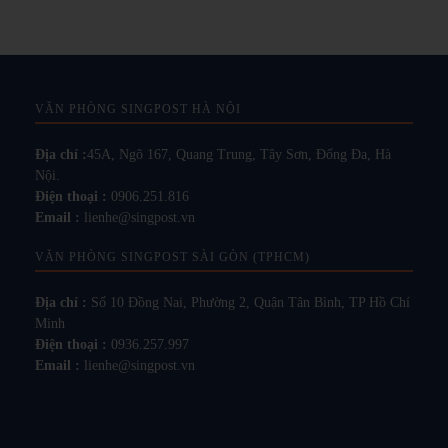
VĂN PHÒNG SINGPOST HÀ NỘI
Địa chỉ :
45A, Ngõ 167, Quang Trung, Tây Sơn, Đống Đa, Hà
Nội.
Điện thoại :
0906.251.816
Email :
lienhe@singpost.vn
VĂN PHÒNG SINGPOST SÀI GÒN (TPHCM)
Địa chỉ :
Số 10 Đồng Nai, Phường 2, Quận Tân Bình, TP Hồ Chí
Minh
Điện thoại :
0936.257.997
Email :
lienhe@singpost.vn