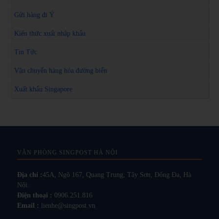
Gửi hàng đi Ý
Kiến thức xuất nhập khẩu
Tin Tức
Vận chuyển hàng hóa đường biển
Xuất khẩu Singapore
VĂN PHÒNG SINGPOST HÀ NỘI
Địa chỉ :
45A, Ngõ 167, Quang Trung, Tây Sơn, Đống Đa, Hà
Nội.
Điện thoại :
0906.251.816
Email :
lienhe@singpost.vn