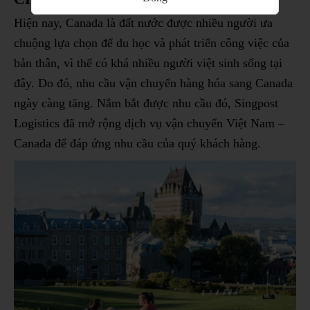
Hiện nay, Canada là đất nước được nhiều người ưa
chuộng lựa chọn để du học và phát triển công việc của
bản thân, vì thế có khá nhiều người việt sinh sống tại
đây. Do đó, nhu cầu vận chuyển hàng hóa sang Canada
ngày càng tăng. Nắm bắt được nhu cầu đó, Singpost
Logistics đã mở rộng dịch vụ vận chuyển Việt Nam –
Canada để đáp ứng nhu cầu của quý khách hàng.