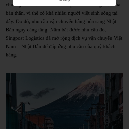
chuộng lựa chọn để du học và phát triển công việc của
bản thân, vì thế có khá nhiều người việt sinh sống tại
đây. Do đó, nhu cầu vận chuyển hàng hóa sang Nhật
Bản ngày càng tăng. Nắm bắt được nhu cầu đó,
Singpost Logistics đã mở rộng dịch vụ vận chuyển Việt
Nam – Nhật Bản để đáp ứng nhu cầu của quý khách
hàng.