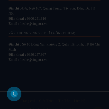
Địa chỉ :
45A, Ngõ 167, Quang Trung, Tây Sơn, Đống Đa, Hà
Nội.
Điện thoại :
0906.251.816
Email :
lienhe@singpost.vn
VĂN PHÒNG SINGPOST SÀI GÒN (TPHCM)
Địa chỉ :
Số 10 Đồng Nai, Phường 2, Quận Tân Bình, TP Hồ Chí
Minh
Điện thoại :
0936.257.997
Email :
lienhe@singpost.vn
Trang chủ
Giới Thiệu
Tin Tức
Liên Hệ