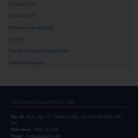
Gửi hàng đi Úc
Gửi hàng đi Ý
Kiến thức xuất nhập khẩu
Tin Tức
Vận chuyển hàng hóa đường biển
Xuất khẩu Singapore
VĂN PHÒNG SINGPOST HÀ NỘI
Địa chỉ :
45A, Ngõ 167, Quang Trung, Tây Sơn, Đống Đa, Hà
Nội.
Điện thoại :
0906.251.816
Email :
lienhe@singpost.vn