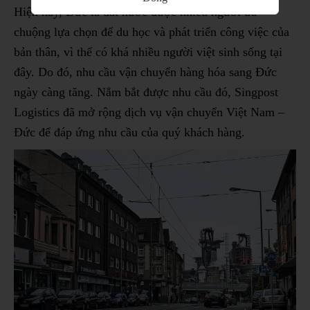
Hiện nay, Đức là đất nước được nhiều người ưa
chuộng lựa chọn để du học và phát triển công việc của
bản thân, vì thế có khá nhiều người việt sinh sống tại
đây. Do đó, nhu cầu vận chuyển hàng hóa sang Đức
ngày càng tăng. Nắm bắt được nhu cầu đó, Singpost
Logistics đã mở rộng dịch vụ vận chuyển Việt Nam –
Đức để đáp ứng nhu cầu của quý khách hàng.