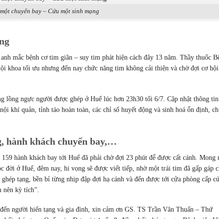
một chuyến bay – Cứu một sinh mạng
ng
 anh mắc bệnh cơ tim giãn – suy tim phát hiện cách đây 13 năm. Thầy thuốc B
ội khoa tối ưu nhưng đến nay chức năng tim không cải thiện và chờ đợi cơ hội
rong lồng ngực người được ghép ở Huế lúc hơn 23h30 tối 6/7. Cập nhật thông tin
nội khí quản, tỉnh táo hoàn toàn, các chỉ số huyết động và sinh hoá ổn định, c
ng, hành khách chuyến bay,…
59 hành khách bay tới Huế đã phải chờ đợi 23 phút để được cất cánh. Mong 
 đời ở Huế, đêm nay, hi vọng sẽ được viết tiếp, nhờ một trái tim đã gấp gáp 
p ghép tạng, bền bỉ từng nhịp đập đợi hạ cánh và đến được tới cửa phòng cấp c
 nên kỳ tích”.
c đến người hiến tạng và gia đình, xin cảm ơn GS. TS Trần Văn Thuấn – Thứ