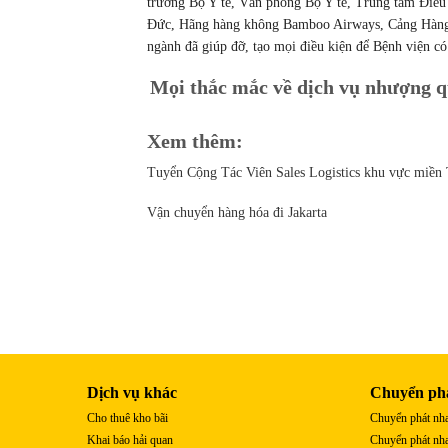
trưởng Bộ Y tế, Văn phòng Bộ Y tế, Trung tâm Điều 
Đức, Hãng hàng không Bamboo Airways, Cảng Hàng k
ngành đã giúp đỡ, tạo mọi điều kiện để Bệnh viện c
Mọi thắc mắc về dịch vụ nhượng q
Xem thêm:
Tuyển Cộng Tác Viên Sales Logistics khu vực miền
Vận chuyển hàng hóa đi Jakarta
Dịch vụ khác
Chuyển ph
Cho thuê kho bãi
Chuyển phát nha
Khai báo hải quan
Chuyển phát nha