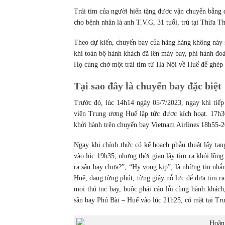
Trái tim của người hiến tặng được vận chuyển bằng 
cho bệnh nhân là anh T.V.G, 31 tuổi, trú tại Thừa T
Theo dự kiến, chuyến bay của hãng hàng không này s
khi toàn bộ hành khách đã lên máy bay, phi hành đoà
Họ cùng chờ một trái tim từ Hà Nội về Huế để ghép 
Tại sao đây là chuyến bay đặc biệt
Trước đó, lúc 14h14 ngày 05/7/2023, ngay khi tiếp
viện Trung ương Huế lập tức được kích hoạt. 17h3
khởi hành trên chuyến bay Vietnam Airlines 18h55-
Ngay khi chính thức có kế hoạch phẫu thuật lấy tạ
vào lúc 19h35, nhưng thời gian lấy tim ra khỏi lồng
ra sân bay chưa?”, “Hy vọng kịp”; là những tin nh
Huế, đang từng phút, từng giây nỗ lực để đưa tim r
mọi thủ tục bay, buộc phải cáo lỗi cùng hành khách,
sân bay Phú Bài – Huế vào lúc 21h25, có mặt tại T