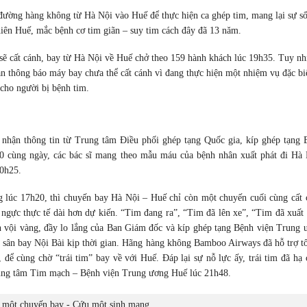
đường hàng không từ Hà Nội vào Huế để thực hiện ca ghép tim, mang lại sự s
hiên Huế, mắc bệnh cơ tim giãn – suy tim cách đây đã 13 năm.
ẽ cất cánh, bay từ Hà Nội về Huế chở theo 159 hành khách lúc 19h35. Tuy nh
n thông báo máy bay chưa thể cất cánh vì đang thực hiện một nhiệm vụ đặc bi
cho người bị bệnh tim.
 nhận thông tin từ Trung tâm Điều phối ghép tạng Quốc gia, kíp ghép tạng 
0 cùng ngày, các bác sĩ mang theo mẫu máu của bệnh nhân xuất phát đi Hà 
20h25.
ng lúc 17h20, thì chuyến bay Hà Nội – Huế chỉ còn một chuyến cuối cùng cất 
 ngực thực tế dài hơn dự kiến. “Tim đang ra”, “Tim đã lên xe”, “Tim đã xuất 
ắn vội vàng, đầy lo lắng của Ban Giám đốc và kíp ghép tạng Bệnh viện Trung 
a sân bay Nội Bài kịp thời gian. Hãng hàng không Bamboo Airways đã hỗ trợ tố
 để cùng chờ “trái tim” bay về với Huế. Đáp lại sự nỗ lực ấy, trái tim đã hạ
rung tâm Tim mạch – Bệnh viện Trung ương Huế lúc 21h48.