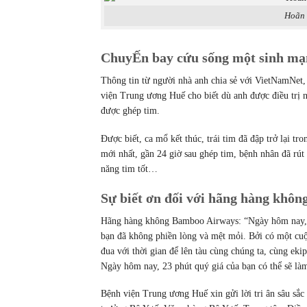
Hoãn 
ChuyẾn bay cứu sống một sinh mạ
Thông tin từ người nhà anh chia sẻ với VietNamNet,
viện Trung ương Huế cho biết dù anh được điều trị n
được ghép tim.
Được biết, ca mổ kết thúc, trái tim đã đập trở lại t
mới nhất, gần 24 giờ sau ghép tim, bệnh nhân đã rút 
năng tim tốt…
Sự biết ơn đối với hãng hàng khô
Hãng hàng không Bamboo Airways: “Ngày hôm nay, 1
bạn đã không phiền lòng và mệt mỏi. Bởi có một cuộc
đua với thời gian để lên tàu cùng chúng ta, cùng eki
Ngày hôm nay, 23 phút quý giá của bạn có thể sẽ làm
Bệnh viện Trung ương Huế xin gửi lời tri ân sâu sắ