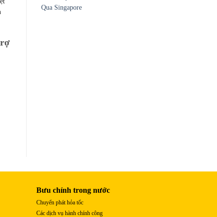
ệt
Qua Singapore
n
trợ
Bưu chính trong nước
Chuyển phát hỏa tốc
Các dịch vụ hành chính công