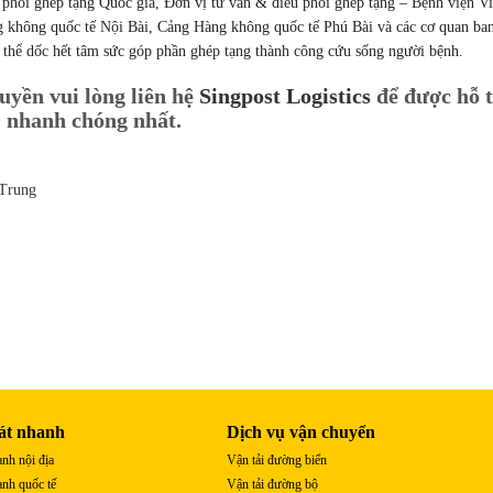
phối ghép tạng Quốc gia, Đơn vị tư vấn & điều phối ghép tạng – Bệnh viện Vi
hông quốc tế Nội Bài, Cảng Hàng không quốc tế Phú Bài và các cơ quan ba
ó thể dốc hết tâm sức góp phần ghép tạng thành công cứu sống người bệnh.
uyền vui lòng liên hệ
Singpost Logistics
để được hỗ 
nhanh chóng nhất.
 Trung
át nhanh
Dịch vụ vận chuyển
nh nội địa
Vận tải đường biển
nh quốc tế
Vận tải đường bộ