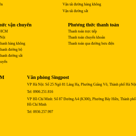
ền
Vận tải đường hàng không
Vận tải đường sắt
hức vận chuyển
Phương thức thanh toán
P.HCM
Thanh toán trực tiếp
 Nội
Thanh toán chuyển khoản
nhanh hàng không
Thanh toán qua đường bưu điện
nhanh đường bộ
hanh đường sắt
huyển
AM
Văn phòng Singpost
VP Hà Nội: Số 25 Ngõ 81 Láng Hạ, Phường Giảng Võ, Thành phố Hà Nộ
Tel: 0906.251.816
VP Hồ Chí Minh: Số 87 Đường A4 (K300), Phường Bảy Hiền, Thành phố
Hồ Chí Minh
Tel: 0936.257.997