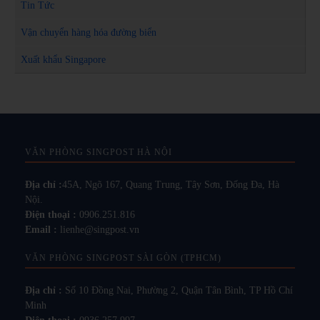
Tin Tức
Vận chuyển hàng hóa đường biển
Xuất khẩu Singapore
VĂN PHÒNG SINGPOST HÀ NỘI
Địa chỉ :
45A, Ngõ 167, Quang Trung, Tây Sơn, Đống Đa, Hà
Nội.
Điện thoại :
0906.251.816
Email :
lienhe@singpost.vn
VĂN PHÒNG SINGPOST SÀI GÒN (TPHCM)
Địa chỉ :
Số 10 Đồng Nai, Phường 2, Quận Tân Bình, TP Hồ Chí
Minh