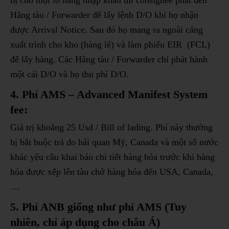
bị cho một lô hàng nhập khẩu thì consignee phải đến
Hãng tàu / Forwarder để lấy lệnh D/O khi họ nhận
được Arrival Notice. Sau đó họ mang ra ngoài cảng
xuất trình cho kho (hàng lẻ) và làm phiếu EIR (FCL)
để lấy hàng. Các Hãng tàu / Forwarder chỉ phát hành
một cái D/O và họ thu phí D/O.
4. Phí AMS – Advanced Manifest System
fee:
Giá trị khoảng 25 Usd / Bill of lading. Phí này thường
bị bắt buộc trả do hải quan Mỹ, Canada và một số nước
khác yêu cầu khai báo chi tiết hàng hóa trước khi hàng
hóa được xếp lên tàu chở hàng hóa đến USA, Canada,
…
5. Phí ANB giống như phí AMS (Tuy
nhiên, chỉ áp dụng cho châu Á)