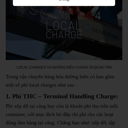
LOCAL CHARGES VÀ NHỮNG ĐIỀU CHÚNG TA QUAN TÂM
Trong vận chuyển hàng hóa đường biển có bao gồm
một số phí local charges như sau :
1. Phí THC – Terminal Handling Charge:
Phí xếp dỡ tại cảng hay còn là khoản phí thu trên mỗi
container, với mục đích bù đắp chi phí cho các hoạt
động làm hàng tại cảng. Chẳng hạn như: xếp dỡ, tập