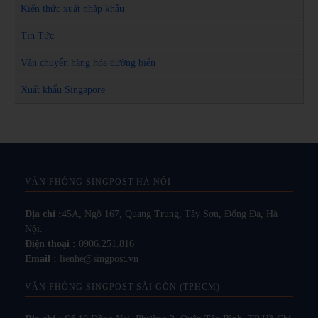
Kiến thức xuất nhập khẩu
Tin Tức
Vận chuyển hàng hóa đường biển
Xuất khẩu Singapore
VĂN PHÒNG SINGPOST HÀ NỘI
Địa chỉ :
45A, Ngõ 167, Quang Trung, Tây Sơn, Đống Đa, Hà
Nội.
Điện thoại :
0906.251.816
Email :
lienhe@singpost.vn
VĂN PHÒNG SINGPOST SÀI GÒN (TPHCM)