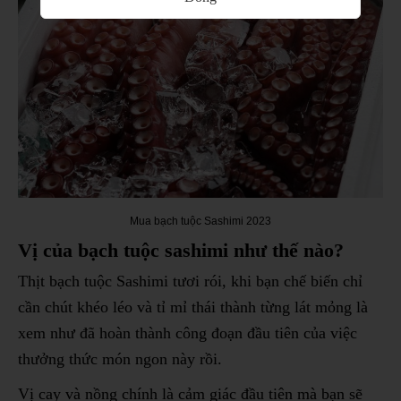
Mua bạch tuộc Sashimi 2023
Vị của bạch tuộc sashimi như thế nào?
Thịt bạch tuộc Sashimi tươi rói, khi bạn chế biến chỉ
cần chút khéo léo và tỉ mỉ thái thành từng lát mỏng là
xem như đã hoàn thành công đoạn đầu tiên của việc
thưởng thức món ngon này rồi.
Vị cay và nồng chính là cảm giác đầu tiên mà bạn sẽ