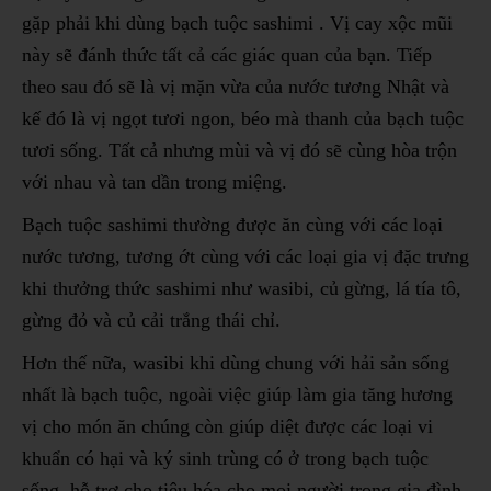
gặp phải khi dùng bạch tuộc sashimi . Vị cay xộc mũi
này sẽ đánh thức tất cả các giác quan của bạn. Tiếp
theo sau đó sẽ là vị mặn vừa của nước tương Nhật và
kế đó là vị ngọt tươi ngon, béo mà thanh của bạch tuộc
tươi sống. Tất cả nhưng mùi và vị đó sẽ cùng hòa trộn
với nhau và tan dần trong miệng.
Bạch tuộc sashimi thường được ăn cùng với các loại
nước tương, tương ớt cùng với các loại gia vị đặc trưng
khi thưởng thức sashimi như wasibi, củ gừng, lá tía tô,
gừng đỏ và củ cải trắng thái chỉ.
Hơn thế nữa, wasibi khi dùng chung với hải sản sống
nhất là bạch tuộc, ngoài việc giúp làm gia tăng hương
vị cho món ăn chúng còn giúp diệt được các loại vi
khuẩn có hại và ký sinh trùng có ở trong bạch tuộc
sống, hỗ trợ cho tiêu hóa cho mọi người trong gia đình