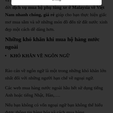
và mua sắm. Chính vì thế, Singpost Logistics cho ra
đời
dịch vụ mua hộ phụ tùng xe ở Malaysia về Việt
Nam nhanh chóng, giá rẻ
giúp cho bạn thực hiện giấc
mơ mua sắm và sở những món đồ đến từ đất nước xinh
đẹp một cách dễ dàng hơn.
Những khó khăn khi mua hộ hàng nước
ngoài
KHÓ KHĂN VỀ NGÔN NGỮ
Rào cản về ngôn ngữ là một trong những khó khăn lớn
nhất đối với những người hạn chế về ngoại ngữ.
Các web mua hàng nước ngoài hầu hết sử dụng tiếng
Anh hoặc tiếng Nhật, Hàn,….
Nếu bạn không có vốn ngoại ngữ bạn không thể hiểu
được thông tin hàng hóa và cách mua hàng