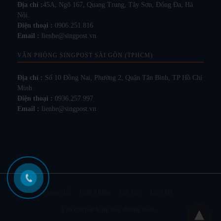
Địa chỉ :
45A, Ngõ 167, Quang Trung, Tây Sơn, Đống Đa, Hà
Nội.
Điện thoại :
0906.251.816
Email :
lienhe@singpost.vn
VĂN PHÒNG SINGPOST SÀI GÒN (TPHCM)
Địa chỉ :
Số 10 Đồng Nai, Phường 2, Quận Tân Bình, TP Hồ Chí
Minh
Điện thoại :
0936.257.997
Email :
lienhe@singpost.vn
Trang chủ
Giới Thiệu
Tin Tức
Liên Hệ
Vận chuyển hàng hóa đường biển