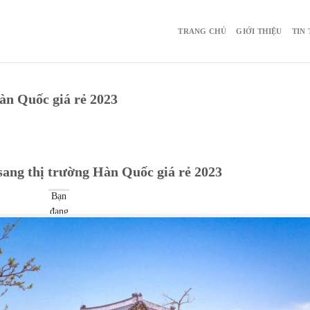
TRANG CHỦ
GIỚI THIỆU
TIN
àn Quốc giá rẻ 2023
sang thị trường Hàn Quốc giá rẻ 2023
Bạn
đang
cần
tìm
một
đơn
vị
vận