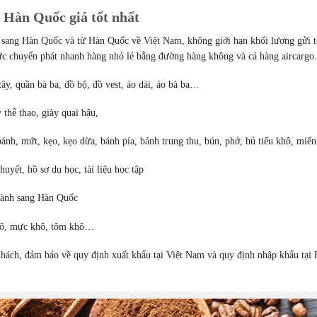
 Hàn Quốc giá tốt nhất
m sang Hàn Quốc và từ Hàn Quốc về Việt Nam, không giới hạn khối lượng gửi t
hức chuyển phát nhanh hàng nhỏ lẻ bằng đường hàng không và cả hàng aircargo.
ây, quần bà ba, đồ bộ, đồ vest, áo dài, áo bà ba…
 thể thao, giày quai hậu,
bánh, mứt, kẹo, kẹo dừa, bánh pía, bánh trung thu, bún, phở, hủ tiếu khô, mi
huyết, hồ sơ du học, tài liệu học tập
ành sang Hàn Quốc
 khô, mực khô, tôm khô…
hách, đảm bảo về quy định xuất khẩu tại Việt Nam và quy định nhập khẩu tại