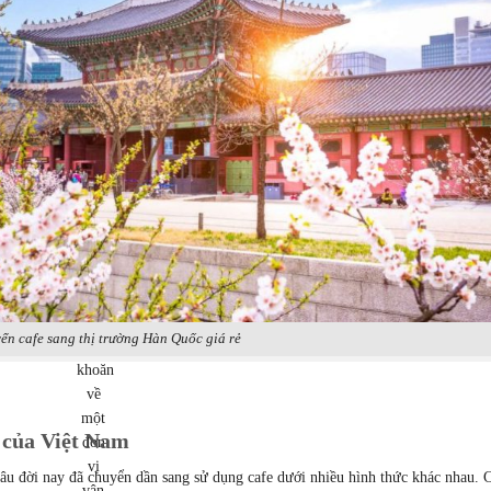
chuyển
uy
tín
để
vận
chuyển
cafe
sang
Hàn
Quốc?
Bạn
vẫn
đang
ển cafe sang thị trường Hàn Quốc giá rẻ
băn
khoăn
về
một
g của Việt Nam
đơn
vị
âu đời nay đã chuyển dần sang sử dụng cafe dưới nhiều hình thức khác nhau. 
vận