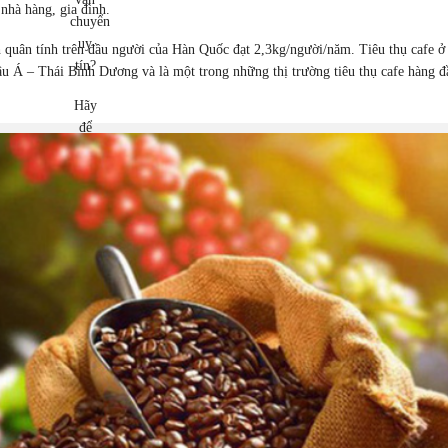
nhà hàng, gia đình.
chuyển
uy
 quân tính trên đầu người của Hàn Quốc đạt 2,3kg/người/năm. Tiêu thụ cafe ở
tín?
u Á – Thái Bình Dương và là một trong những thị trường tiêu thụ cafe hàng đ
Hãy
để
Sing
Post
là
sự
lựa
chọn
của
bạn!