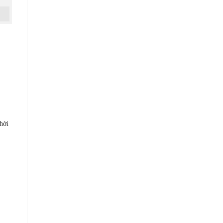
hời
n