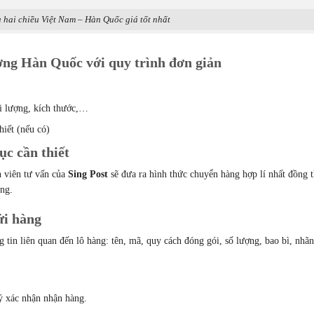
 hai chiều Việt Nam – Hàn Quốc giá tốt nhất
ờng Hàn Quốc với quy trình đơn giản
ối lượng, kích thước,…
hiết (nếu có)
ục cần thiết
n viên tư vấn của
Sing Post
sẽ đưa ra hình thức chuyển hàng hợp lí nhất đồng t
àng.
ửi hàng
 tin liên quan đến lô hàng: tên, mã, quy cách đóng gói, số lượng, bao bì, nhã
ý xác nhận nhận hàng.