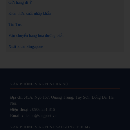
Gửi hàng đi Ý
Kiến thức xuất nhập khẩu
Tin Tức
Vận chuyển hàng hóa đường biển
Xuất khẩu Singapore
VĂN PHÒNG SINGPOST HÀ NỘI
Địa chỉ :
45A, Ngõ 167, Quang Trung, Tây Sơn, Đống Đa, Hà
Nội.
Điện thoại :
0906.251.816
Email :
lienhe@singpost.vn
VĂN PHÒNG SINGPOST SÀI GÒN (TPHCM)