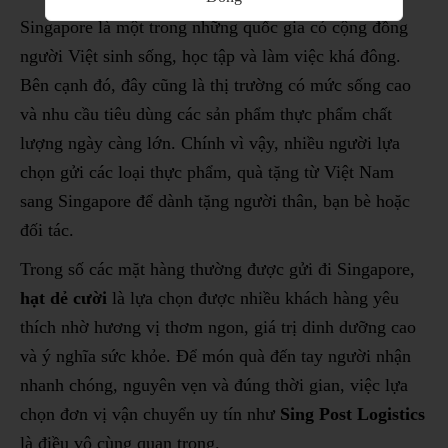
Singapore là một trong những quốc gia có cộng đồng
người Việt sinh sống, học tập và làm việc khá đông.
Bên cạnh đó, đây cũng là thị trường có mức sống cao
và nhu cầu tiêu dùng các sản phẩm thực phẩm chất
lượng ngày càng lớn. Chính vì vậy, nhiều người lựa
chọn gửi các loại thực phẩm, quà tặng từ Việt Nam
sang Singapore để dành tặng người thân, bạn bè hoặc
đối tác.
Trong số các mặt hàng thường được gửi đi Singapore,
hạt dẻ cười
là lựa chọn được nhiều khách hàng yêu
thích nhờ hương vị thơm ngon, giá trị dinh dưỡng cao
và ý nghĩa sức khỏe. Để món quà đến tay người nhận
nhanh chóng, nguyên vẹn và đúng thời gian, việc lựa
chọn đơn vị vận chuyển uy tín như
Sing Post Logistics
là điều vô cùng quan trọng.