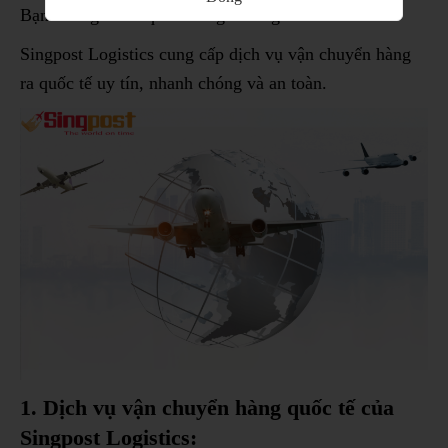
Bạn không rõ về quá trình gửi hàng?
Singpost Logistics cung cấp dịch vụ vận chuyển hàng
ra quốc tế uy tín, nhanh chóng và an toàn.
1. Dịch vụ vận chuyển hàng quốc tế của
Singpost Logistics: