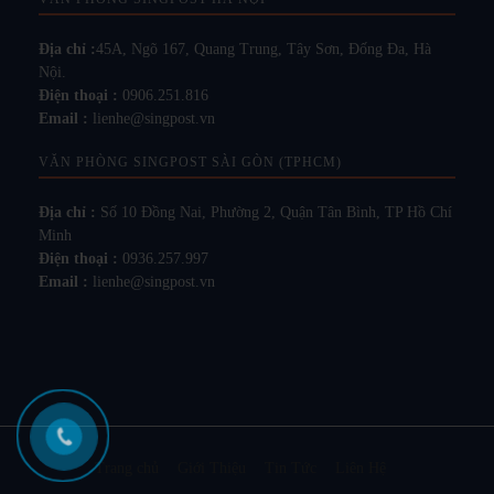
Địa chỉ :
45A, Ngõ 167, Quang Trung, Tây Sơn, Đống Đa, Hà
Nội.
Điện thoại :
0906.251.816
Email :
lienhe@singpost.vn
VĂN PHÒNG SINGPOST SÀI GÒN (TPHCM)
Địa chỉ :
Số 10 Đồng Nai, Phường 2, Quận Tân Bình, TP Hồ Chí
Minh
Điện thoại :
0936.257.997
Email :
lienhe@singpost.vn
Trang chủ
Giới Thiệu
Tin Tức
Liên Hệ