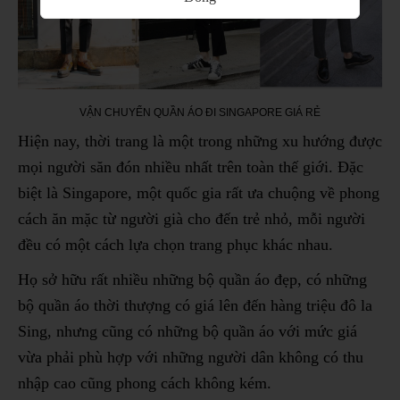
VẬN CHUYỂN QUẦN ÁO ĐI SINGAPORE GIÁ RẺ
Hiện nay, thời trang là một trong những xu hướng được
mọi người săn đón nhiều nhất trên toàn thế giới. Đặc
biệt là Singapore, một quốc gia rất ưa chuộng về phong
cách ăn mặc từ người già cho đến trẻ nhỏ, mỗi người
đều có một cách lựa chọn trang phục khác nhau.
Họ sở hữu rất nhiều những bộ quần áo đẹp, có những
bộ quần áo thời thượng có giá lên đến hàng triệu đô la
Sing, nhưng cũng có những bộ quần áo với mức giá
vừa phải phù hợp với những người dân không có thu
nhập cao cũng phong cách không kém.