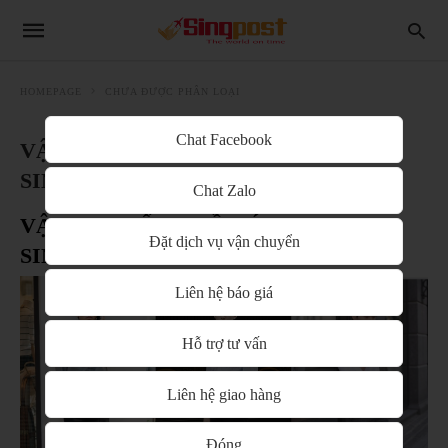
HOMEPAGE
CHƯA ĐƯỢC PHÂN LOẠI
Chat Facebook
VẬN CHUYỂN QUẦN ÁO ĐI
SINGAPORE GIÁ RẺ
Chat Zalo
VẬN CHUYỂN QUẦN ÁO ĐI
Đặt dịch vụ vận chuyển
SINGAPORE GIÁ RẺ
Liên hệ báo giá
Hỗ trợ tư vấn
Liên hệ giao hàng
Đóng