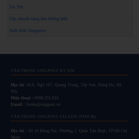
Tin Tức
Vận chuyển hàng hóa đường biển
Xuất khẩu Singapore
VĂN PHÒNG SINGPOST HÀ NỘI
Địa chỉ :
45A, Ngõ 167, Quang Trung, Tây Sơn, Đống Đa, Hà
Nội.
Điện thoại :
0906.251.816
Email :
lienhe@singpost.vn
VĂN PHÒNG SINGPOST SÀI GÒN (TPHCM)
Địa chỉ :
Số 10 Đồng Nai, Phường 2, Quận Tân Bình, TP Hồ Chí
Minh