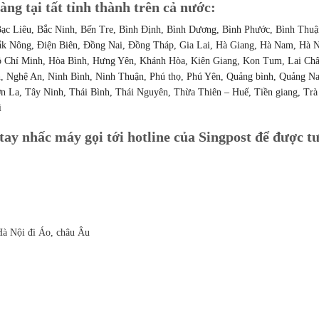
àng tại tất tỉnh thành trên cả nước:
ạc Liêu, Bắc Ninh, Bến Tre, Bình Định, Bình Dương, Bình Phước, Bình Thuậ
k Nông, Điện Biên, Đồng Nai, Đồng Tháp, Gia Lai, Hà Giang, Hà Nam, Hà N
ồ Chí Minh, Hòa Bình, Hưng Yên, Khánh Hòa, Kiên Giang, Kon Tum, Lai Châ
 Nghệ An, Ninh Bình, Ninh Thuận, Phú thọ, Phú Yên, Quảng bình, Quảng N
n La, Tây Ninh, Thái Bình, Thái Nguyên, Thừa Thiên – Huế, Tiền giang, Trà
i
tay nhấc máy gọi tới hotline của Singpost để được t
Hà Nội đi Áo, châu Âu