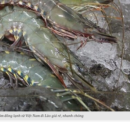
ôm đông lạnh từ Việt Nam đi Lào giá rẻ, nhanh chóng