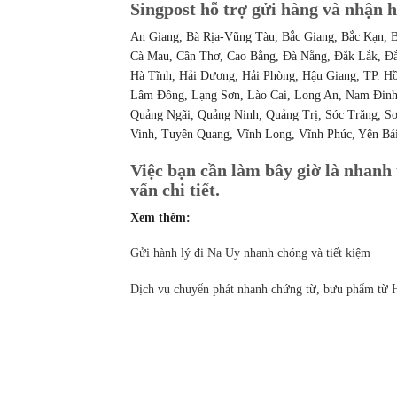
Singpost hỗ trợ gửi hàng và nhận h
An Giang, Bà Rịa-Vũng Tàu, Bắc Giang, Bắc Kạn, B
Cà Mau, Cần Thơ, Cao Bằng, Đà Nẵng, Đắk Lắk, Đắ
Hà Tĩnh, Hải Dương, Hải Phòng, Hậu Giang, TP. H
Lâm Đồng, Lạng Sơn, Lào Cai, Long An, Nam Đinh,
Quảng Ngãi, Quảng Ninh, Quảng Trị, Sóc Trăng, Sơ
Vinh, Tuyên Quang, Vĩnh Long, Vĩnh Phúc, Yên Bá
Việc bạn cần làm bây giờ là nhanh 
vấn chi tiết.
Xem thêm:
Gửi hành lý đi Na Uy nhanh chóng và tiết kiệm
Dịch vụ chuyển phát nhanh chứng từ, bưu phẩm từ 