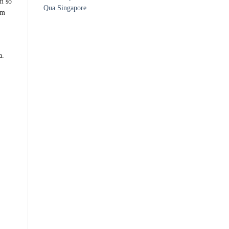
m số
Qua Singapore
ôm
a.