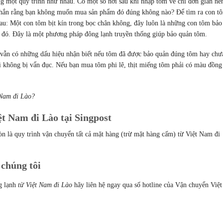
ng một quy trình như nhau. Có một số nơi sau khi nhập tôm về chỉ đơn giản né
 chắn rằng bạn không muốn mua sản phẩm đó đúng không nào? Để tìm ra con t
 sau: Một con tôm bịt kín trong bọc chân không, đây luôn là những con tôm bảo
n đó. Đây là một phương pháp đông lạnh truyền thống giúp bảo quản tôm.
 vẫn có những dấu hiệu nhận biết nếu tôm đã được bảo quản đúng tôm hay chư
 không bị vẩn đục. Nếu bạn mua tôm phi lê, thịt miếng tôm phải có màu đồng
 Nam đi Lào?
ệt Nam đi Lào tại Singpost
n là quy trình vận chuyển tất cả mặt hàng (trừ mặt hàng cấm) từ Việt Nam đi
 chúng tôi
g lạnh
từ Việt Nam đi Lào
hãy liên hệ ngay qua số hotline của Vận chuyển Việt