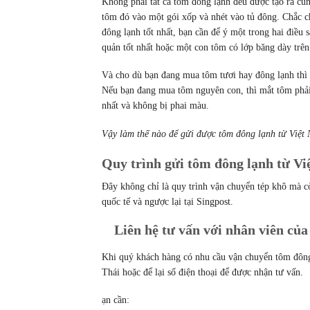
Không phải tất cả tôm đông lạnh đều được tạo ra cù
tôm đó vào một gói xốp và nhét vào tủ đông. Chắc
đông lạnh tốt nhất, bạn cần để ý một trong hai điều
quản tốt nhất hoặc một con tôm có lớp băng dày trê
Và cho dù bạn đang mua tôm tươi hay đông lạnh thì
Nếu bạn đang mua tôm nguyên con, thì mắt tôm phải
nhất và không bị phai màu.
Vậy làm thế nào để gửi được tôm đông lạnh từ Việt
Quy trình gửi tôm đông lạnh từ Vi
Đây không chỉ là quy trình vận chuyển tép khô mà cò
quốc tế và ngược lại tại Singpost.
Liên hệ tư vấn với nhân viên của
Khi quý khách hàng có nhu cầu vận chuyển tôm đôn
Thái hoặc để lại số điện thoại để được nhận tư vấn.
ạn cần: