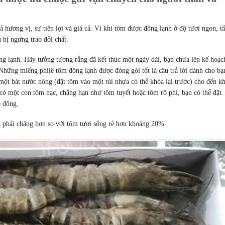
hương vị, sự tiện lợi và giá cả. Vì khi tôm được đông lạnh ở độ tươi ngon, tấ
 bị ngưng trao đổi chất.
ông lạnh. Hãy tưởng tượng rằng đã kết thúc một ngày dài, bạn chưa lên kế hoạc
Những miếng philê tôm đông lạnh được đóng gói tốt là câu trả lời dành cho bạ
một bát nước nóng (đặt tôm vào một túi nhựa có thể khóa lại trước) cho đến kh
có một con tôm nạc, chẳng hạn như tôm tuyết hoặc tôm rô phi, bạn có thể đặt
ã đông.
ả phải chăng hơn so với tôm tươi sống rẻ hơn khoảng 20%.