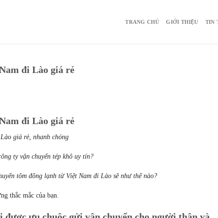
TRANG CHỦ
GIỚI THIỆU
TIN
Nam đi Lào giá rẻ
Nam đi Lào giá rẻ
Lào giá rẻ, nhanh chóng
ông ty vận chuyển tép khô uy tín?
chuyển tôm đông lạnh từ Việt Nam đi Lào sẽ như thế nào?
ững thắc mắc của bạn.
ại được ưu chuộc gửi vận chuyển cho người thân và