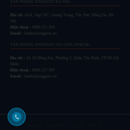
VĂN PHÒNG SINGPOST HÀ NỘI
Địa chỉ :
45A, Ngõ 167, Quang Trung, Tây Sơn, Đống Đa, Hà
Nội.
Điện thoại :
0906.251.816
Email :
lienhe@singpost.vn
VĂN PHÒNG SINGPOST SÀI GÒN (TPHCM)
Địa chỉ :
Số 10 Đồng Nai, Phường 2, Quận Tân Bình, TP Hồ Chí
Minh
Điện thoại :
0936.257.997
Email :
lienhe@singpost.vn
Trang chủ
Giới Thiệu
Tin Tức
Liên Hệ