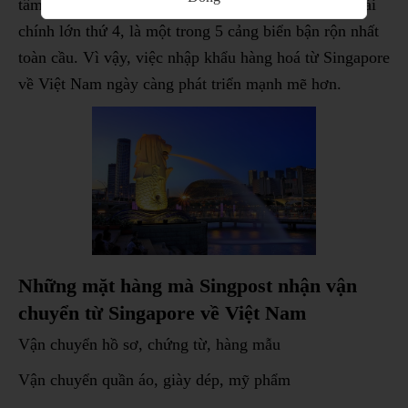
tâm thương mại lớn nhất của thế giới, là trung tâm tài
chính lớn thứ 4, là một trong 5 cảng biển bận rộn nhất
toàn cầu. Vì vậy, việc nhập khẩu hàng hoá từ Singapore
về Việt Nam ngày càng phát triển mạnh mẽ hơn.
Những mặt hàng mà Singpost nhận vận
chuyển từ Singapore về Việt Nam
Vận chuyển hồ sơ, chứng từ, hàng mẫu
Vận chuyển quần áo, giày dép, mỹ phẩm