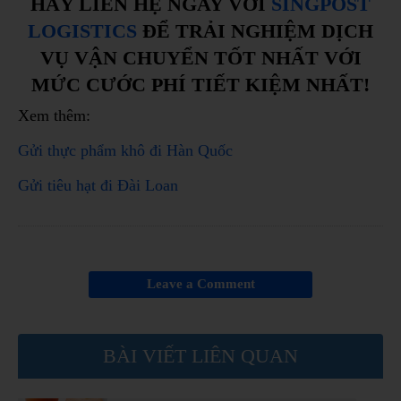
HÃY LIÊN HỆ NGAY VỚI
SINGPOST
LOGISTICS
ĐỂ TRẢI NGHIỆM DỊCH
VỤ VẬN CHUYỂN TỐT NHẤT VỚI
MỨC CƯỚC PHÍ TIẾT KIỆM NHẤT!
Xem thêm:
Gửi thực phẩm khô đi Hàn Quốc
Gửi tiêu hạt đi Đài Loan
Leave a Comment
BÀI VIẾT LIÊN QUAN