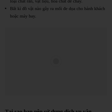
loại chất rắn, vật liệu, hóa chất dễ cháy.
Bất kì đồ vật nào gây ra mối đe dọa cho hành khách
hoặc máy bay.
Tại sao bạn nên sử dụng dịch vụ vận