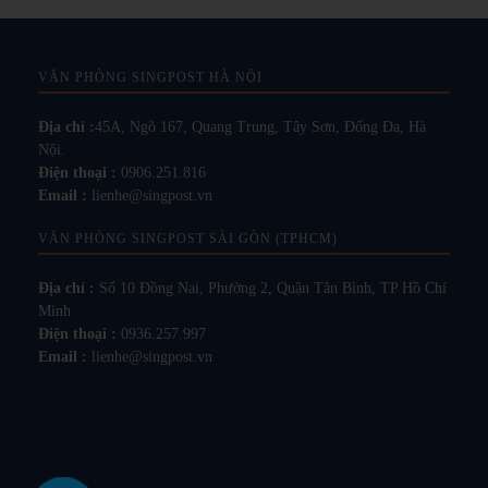
VĂN PHÒNG SINGPOST HÀ NỘI
Địa chỉ :
45A, Ngõ 167, Quang Trung, Tây Sơn, Đống Đa, Hà
Nội.
Điện thoại :
0906.251.816
Email :
lienhe@singpost.vn
VĂN PHÒNG SINGPOST SÀI GÒN (TPHCM)
Địa chỉ :
Số 10 Đồng Nai, Phường 2, Quận Tân Bình, TP Hồ Chí
Minh
Điện thoại :
0936.257.997
Email :
lienhe@singpost.vn