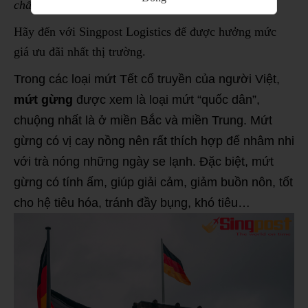
chất lượng, an toàn?
Hãy đến với Singpost Logistics để được hưởng mức
giá ưu đãi nhất thị trường.
Trong các loại mứt Tết cổ truyền của người Việt,
mứt gừng
được xem là loại mứt “quốc dân”,
chuộng nhất là ở miền Bắc và miền Trung. Mứt
gừng có vị cay nồng nên rất thích hợp để nhâm nhi
với trà nóng những ngày se lạnh. Đặc biệt, mứt
gừng có tính ấm, giúp giải cảm, giảm buồn nôn, tốt
cho hệ tiêu hóa, tránh đầy bụng, khó tiêu…