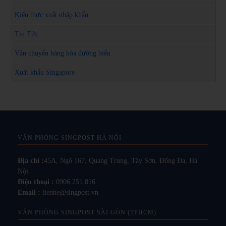
Kiến thức xuất nhập khẩu
Tin Tức
Vận chuyển hàng hóa đường biển
Xuất khẩu Singapore
VĂN PHÒNG SINGPOST HÀ NỘI
Địa chỉ :
45A, Ngõ 167, Quang Trung, Tây Sơn, Đống Đa, Hà
Nội.
Điện thoại :
0906.251.816
Email :
lienhe@singpost.vn
VĂN PHÒNG SINGPOST SÀI GÒN (TPHCM)