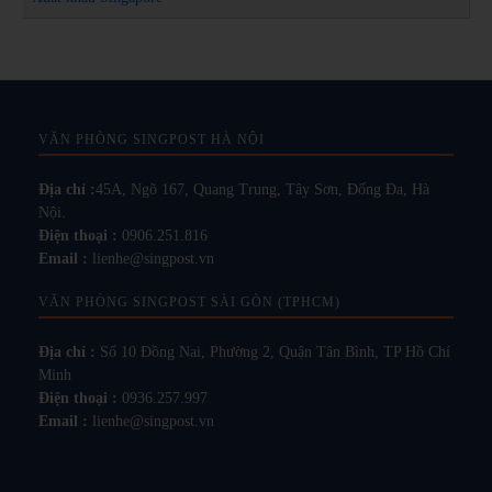
VĂN PHÒNG SINGPOST HÀ NỘI
Địa chỉ :
45A, Ngõ 167, Quang Trung, Tây Sơn, Đống Đa, Hà
Nội.
Điện thoại :
0906.251.816
Email :
lienhe@singpost.vn
VĂN PHÒNG SINGPOST SÀI GÒN (TPHCM)
Địa chỉ :
Số 10 Đồng Nai, Phường 2, Quận Tân Bình, TP Hồ Chí
Minh
Điện thoại :
0936.257.997
Email :
lienhe@singpost.vn