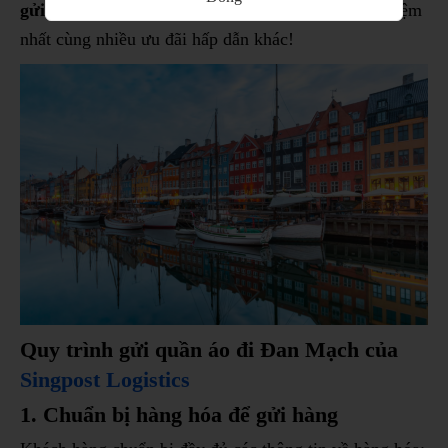
gửi quần áo đi Đan Mạch
với mức cước phí tiết kiệm
nhất cùng nhiều ưu đãi hấp dẫn khác!
Quy trình gửi quần áo đi Đan Mạch của
Singpost Logistics
1. Chuẩn bị hàng hóa
để gửi hàng