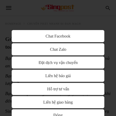
HOMEPAGE
CHUYỂN PHÁT NHANH ĐI ĐAN MẠCH
Chat Facebook
Gửi quần áo đi Đan Mạch dễ dàng và an
toàn
Chat Zalo
Bạn muốn gửi quần áo đi Đan Mạch nhanh dễ dàng và
Đặt dịch vụ vận chuyển
an toàn?
Bạn chưa tìm được đơn vị vận chuyển uy tín, chất
Liên hệ báo giá
lượng?
Hỗ trợ tư vấn
Bạn muốn quần áo gửi đi được nguyên vẹn, an toàn khi
đến tay người nhận?
Liên hệ giao hàng
Singpost Logistics xin gửi đến quý khách hàng dịch vụ
Đóng